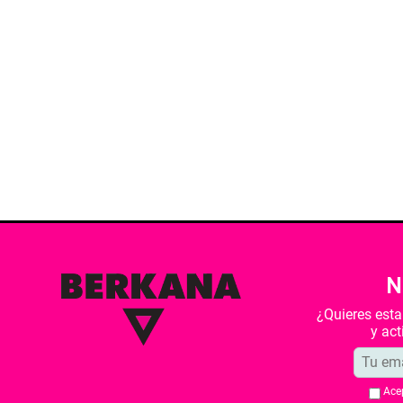
N
¿Quieres est
y ac
Ace