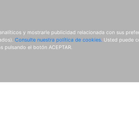
ÍCULAS
MERCHANDISING
NOTICIAS
EDITORIAL EGALES
analíticos y mostrarle publicidad relacionada con sus prefer
tados).
Consulte nuestra política de cookies.
Usted puede co
s pulsando el botón ACEPTAR.