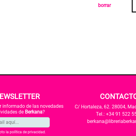
borrar
EWSLETTER
CONTACT
ar informado de las novedades
C/ Hortaleza, 62. 28004, Ma
tividades de
Berkana
?
Tel.: +34 91 522 5
berkana@libreriaberk
pto la
política de privacidad
.