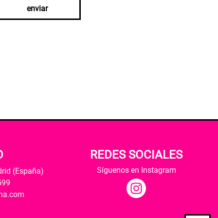
enviar
O
REDES SOCIALES
Síguenos en Instagram
drid (España)
599
ana.com