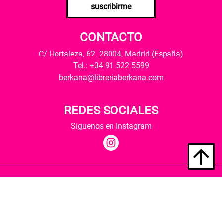
suscribirme
CONTACTO
C/ Hortaleza, 62. 28004, Madrid (España)
Tel.: +34 91 522 5599
berkana@libreriaberkana.com
REDES SOCIALES
Síguenos en Instagram
Quiénes somos
Condiciones de envío