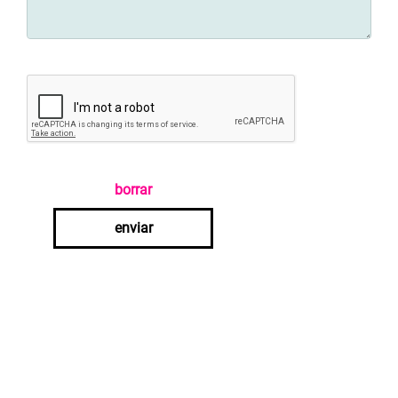
borrar
enviar