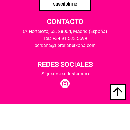
suscribirme
CONTACTO
C/ Hortaleza, 62. 28004, Madrid (España)
Tel.: +34 91 522 5599
berkana@libreriaberkana.com
REDES SOCIALES
Síguenos en Instagram
Quiénes somos
Condiciones de envío