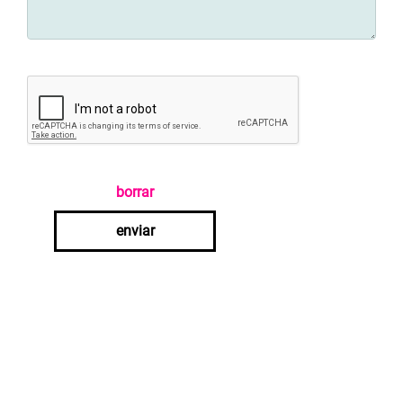
borrar
enviar