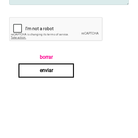
borrar
enviar