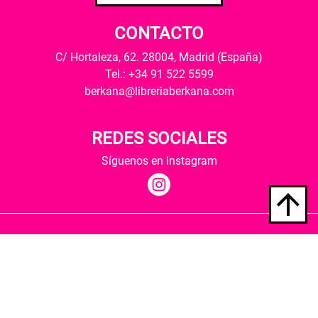
CONTACTO
C/ Hortaleza, 62. 28004, Madrid (España)
Tel.: +34 91 522 5599
berkana@libreriaberkana.com
REDES SOCIALES
Síguenos en Instagram
Quiénes somos
Condiciones de envío
Política de privacidad