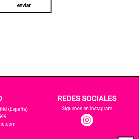
enviar
O
REDES SOCIALES
Síguenos en Instagram
drid (España)
599
ana.com