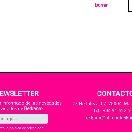
borrar
EWSLETTER
CONTACT
ar informado de las novedades
C/ Hortaleza, 62. 28004, Ma
tividades de
Berkana
?
Tel.: +34 91 522 5
berkana@libreriaberk
pto la
política de privacidad
.