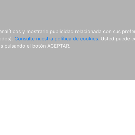
ÍCULAS
MERCHANDISING
NOTICIAS
EDITORIAL EGALES
analíticos y mostrarle publicidad relacionada con sus prefer
tados).
Consulte nuestra política de cookies.
Usted puede co
s pulsando el botón ACEPTAR.