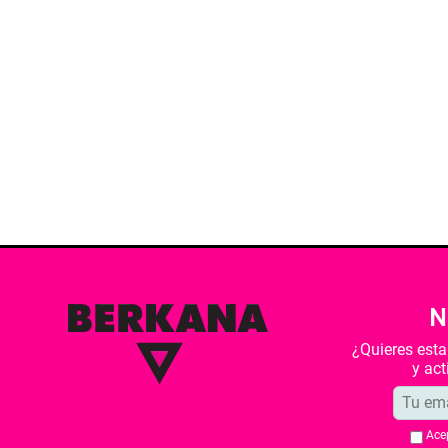
N
¿Quieres est
y ac
Ace