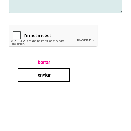
borrar
enviar