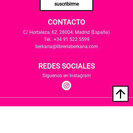
suscribirme
CONTACTO
C/ Hortaleza, 62. 28004, Madrid (España)
Tel.: +34 91 522 5599
berkana@libreriaberkana.com
REDES SOCIALES
Síguenos en Instagram
Quiénes somos
Condiciones de envío