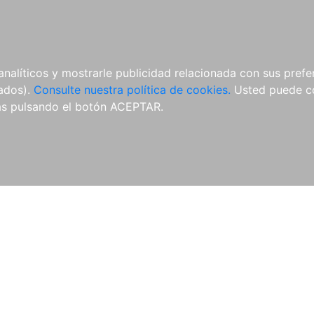
ÍCULAS
MERCHANDISING
NOTICIAS
EDITORIAL EGALES
analíticos y mostrarle publicidad relacionada con sus prefer
tados).
Consulte nuestra política de cookies.
Usted puede co
s pulsando el botón ACEPTAR.