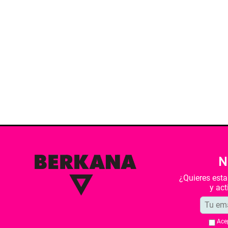
N
¿Quieres est
y ac
Ace