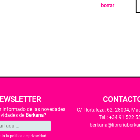
borrar
EWSLETTER
CONTACT
ar informado de las novedades
C/ Hortaleza, 62. 28004, Ma
tividades de
Berkana
?
Tel.: +34 91 522 5
berkana@libreriaberk
pto la
política de privacidad
.