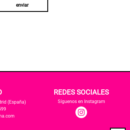
enviar
O
REDES SOCIALES
Síguenos en Instagram
drid (España)
599
ana.com