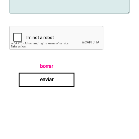
borrar
enviar