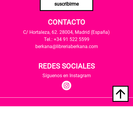
suscribirme
CONTACTO
C/ Hortaleza, 62. 28004, Madrid (España)
Tel.: +34 91 522 5599
berkana@libreriaberkana.com
REDES SOCIALES
Síguenos en Instagram
Quiénes somos
Condiciones de envío