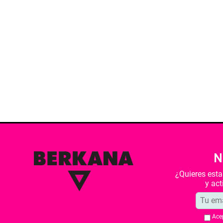
N
¿Quieres est
y ac
Ace