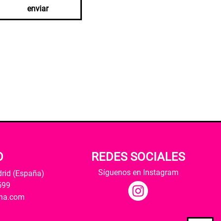
enviar
O
REDES SOCIALES
Síguenos en Instagram
drid (España)
599
ana.com