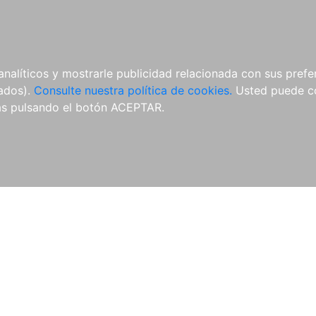
ÍCULAS
MERCHANDISING
NOTICIAS
EDITORIAL EGALES
analíticos y mostrarle publicidad relacionada con sus prefer
tados).
Consulte nuestra política de cookies.
Usted puede co
s pulsando el botón ACEPTAR.