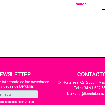
borrar
EWSLETTER
CONTACT
ar informado de las novedades
C/ Hortaleza, 62. 28004, Ma
tividades de
Berkana
?
Tel.: +34 91 522 5
berkana@libreriaberk
pto la
política de privacidad
.