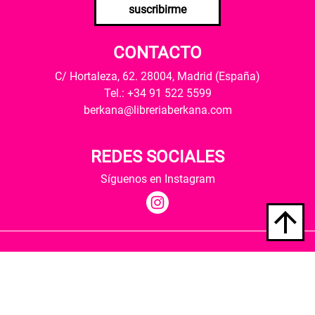
suscribirme
CONTACTO
C/ Hortaleza, 62. 28004, Madrid (España)
Tel.: +34 91 522 5599
berkana@libreriaberkana.com
REDES SOCIALES
Síguenos en Instagram
Quiénes somos
Condiciones de envío