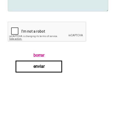
borrar
enviar