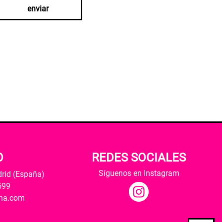
enviar
O
REDES SOCIALES
Síguenos en Instagram
drid (España)
599
ana.com