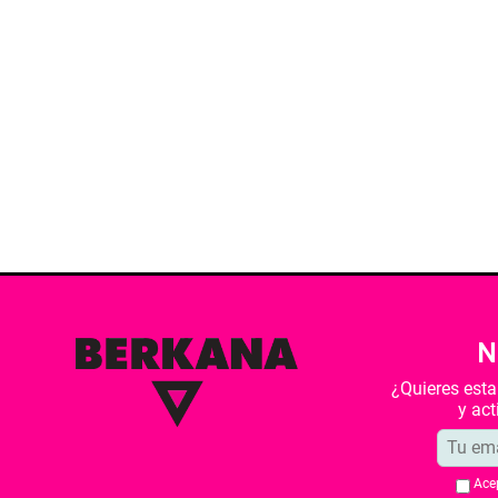
N
¿Quieres est
y ac
Ace