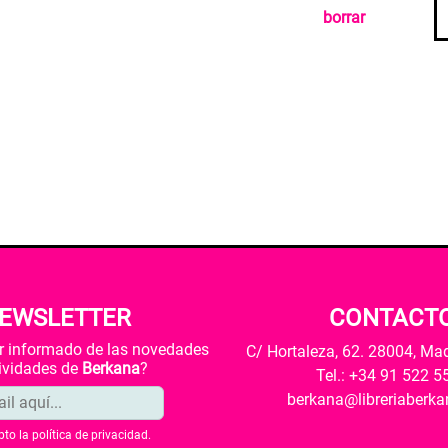
borrar
EWSLETTER
CONTACT
ar informado de las novedades
C/ Hortaleza, 62. 28004, Ma
tividades de
Berkana
?
Tel.: +34 91 522 5
berkana@libreriaberk
pto la
política de privacidad
.