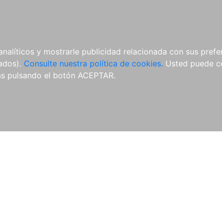
ÍCULAS
MERCHANDISING
NOTICIAS
EDITORIAL EGALES
analíticos y mostrarle publicidad relacionada con sus prefer
tados).
Consulte nuestra política de cookies.
Usted puede co
s pulsando el botón ACEPTAR.