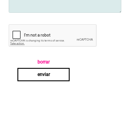
borrar
enviar