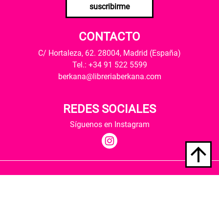
suscribirme
CONTACTO
C/ Hortaleza, 62. 28004, Madrid (España)
Tel.: +34 91 522 5599
berkana@libreriaberkana.com
REDES SOCIALES
Síguenos en Instagram
Quiénes somos
Condiciones de envío