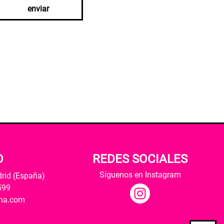
enviar
O
REDES SOCIALES
Síguenos en Instagram
drid (España)
599
ana.com