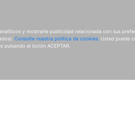
ÍCULAS
MERCHANDISING
NOTICIAS
EDITORIAL EGALES
analíticos y mostrarle publicidad relacionada con sus prefer
tados).
Consulte nuestra política de cookies.
Usted puede co
s pulsando el botón ACEPTAR.