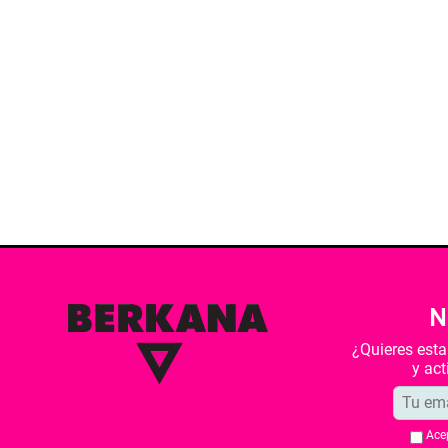
N
¿Quieres est
y ac
Ace