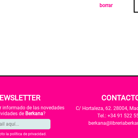
borrar
EWSLETTER
CONTACT
ar informado de las novedades
C/ Hortaleza, 62. 28004, Ma
tividades de
Berkana
?
Tel.: +34 91 522 5
berkana@libreriaberk
pto la
política de privacidad
.