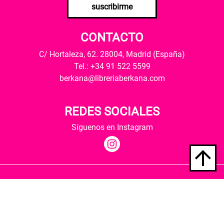
suscribirme
CONTACTO
C/ Hortaleza, 62. 28004, Madrid (España)
Tel.: +34 91 522 5599
berkana@libreriaberkana.com
REDES SOCIALES
Síguenos en Instagram
Quiénes somos
Condiciones de envío