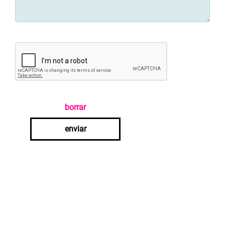
borrar
enviar