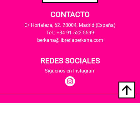
CONTACTO
C/ Hortaleza, 62. 28004, Madrid (España)
Tel.: +34 91 522 5599
berkana@libreriaberkana.com
REDES SOCIALES
Síguenos en Instagram
Quiénes somos
Condiciones de envío
Política de privacidad