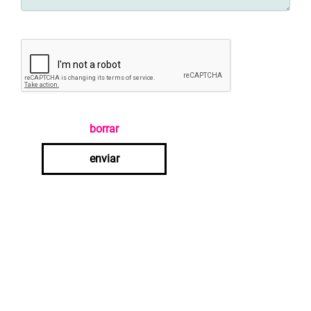
borrar
enviar