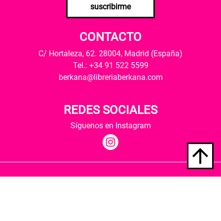
suscribirme
CONTACTO
C/ Hortaleza, 62. 28004, Madrid (España)
Tel.: +34 91 522 5599
berkana@libreriaberkana.com
REDES SOCIALES
Síguenos en Instagram
Quiénes somos
Condiciones de envío