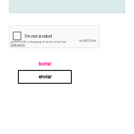
borrar
enviar