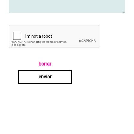
borrar
enviar