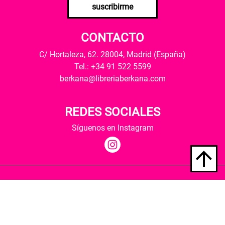
suscribirme
CONTACTO
C/ Hortaleza, 62. 28004, Madrid (España)
Tel.: +34 91 522 5599
berkana@libreriaberkana.com
REDES SOCIALES
Síguenos en Instagram
Quiénes somos
Condiciones de envío