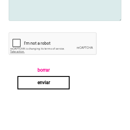
borrar
enviar