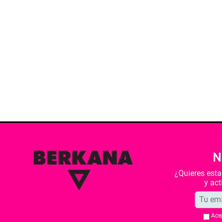
N
¿Quieres est
y ac
Ace