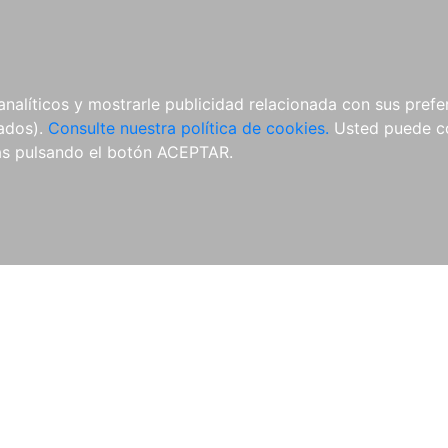
ÍCULAS
MERCHANDISING
NOTICIAS
EDITORIAL EGALES
analíticos y mostrarle publicidad relacionada con sus prefer
tados).
Consulte nuestra política de cookies.
Usted puede co
s pulsando el botón ACEPTAR.