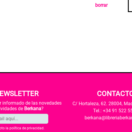
borrar
EWSLETTER
CONTACT
ar informado de las novedades
C/ Hortaleza, 62. 28004, Ma
tividades de
Berkana
?
Tel.: +34 91 522 5
berkana@libreriaberk
pto la
política de privacidad
.