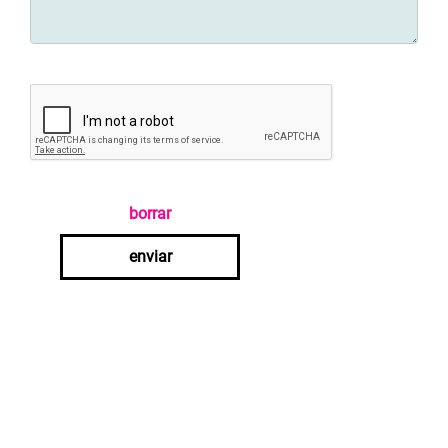
borrar
enviar