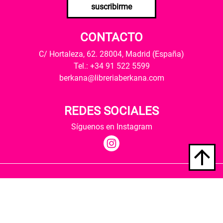
suscribirme
CONTACTO
C/ Hortaleza, 62. 28004, Madrid (España)
Tel.: +34 91 522 5599
berkana@libreriaberkana.com
REDES SOCIALES
Síguenos en Instagram
Quiénes somos
Condiciones de envío