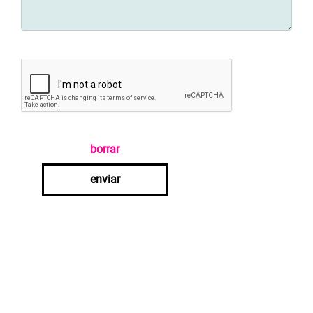
borrar
enviar