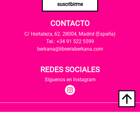
suscribirme
CONTACTO
C/ Hortaleza, 62. 28004, Madrid (España)
Tel.: +34 91 522 5599
berkana@libreriaberkana.com
REDES SOCIALES
Síguenos en Instagram
Quiénes somos
Condiciones de envío