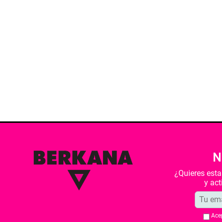
N
¿Quieres est
y ac
Ace