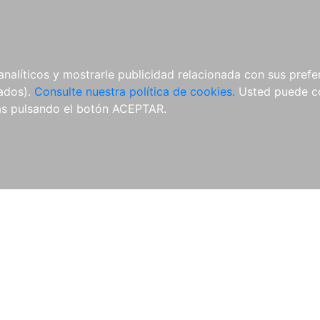
ÍCULAS
MERCHANDISING
NOTICIAS
EDITORIAL EGALES
analíticos y mostrarle publicidad relacionada con sus prefer
tados).
Consulte nuestra política de cookies.
Usted puede co
s pulsando el botón ACEPTAR.