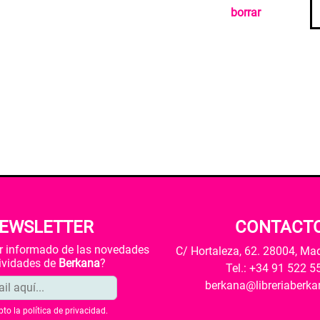
borrar
EWSLETTER
CONTACT
ar informado de las novedades
C/ Hortaleza, 62. 28004, Ma
tividades de
Berkana
?
Tel.: +34 91 522 5
berkana@libreriaberk
pto la
política de privacidad
.