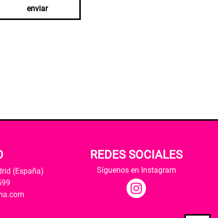
enviar
O
REDES SOCIALES
Síguenos en Instagram
drid (España)
599
ana.com