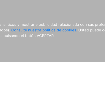
ÍCULAS
MERCHANDISING
NOTICIAS
EDITORIAL EGALES
analíticos y mostrarle publicidad relacionada con sus prefer
tados).
Consulte nuestra política de cookies.
Usted puede co
s pulsando el botón ACEPTAR.