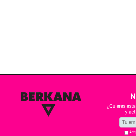
N
¿Quieres est
y ac
Ace