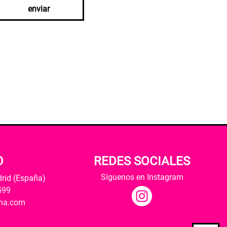
enviar
O
REDES SOCIALES
Síguenos en Instagram
drid (España)
599
ana.com