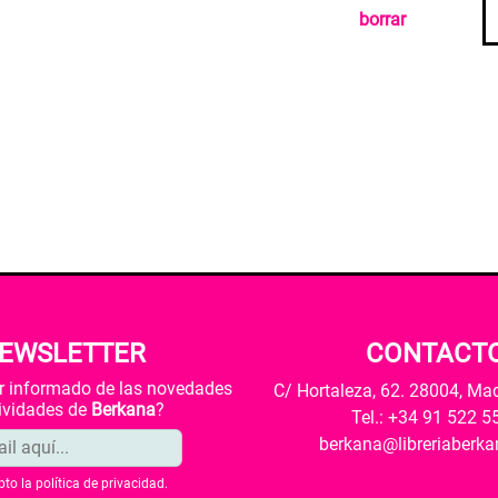
borrar
EWSLETTER
CONTACT
ar informado de las novedades
C/ Hortaleza, 62. 28004, Ma
tividades de
Berkana
?
Tel.: +34 91 522 5
berkana@libreriaberk
pto la
política de privacidad
.