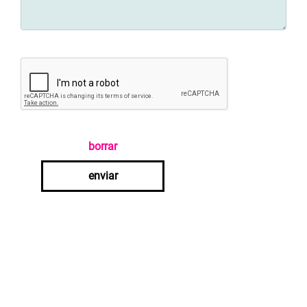
borrar
enviar