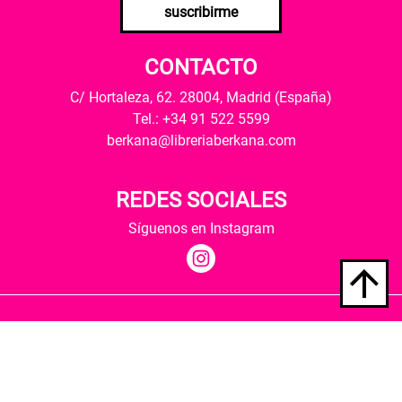
suscribirme
CONTACTO
C/ Hortaleza, 62. 28004, Madrid (España)
Tel.: +34 91 522 5599
berkana@libreriaberkana.com
REDES SOCIALES
Síguenos en Instagram
Quiénes somos
Condiciones de envío