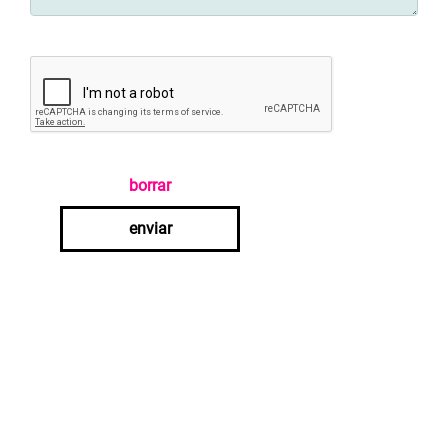
borrar
enviar