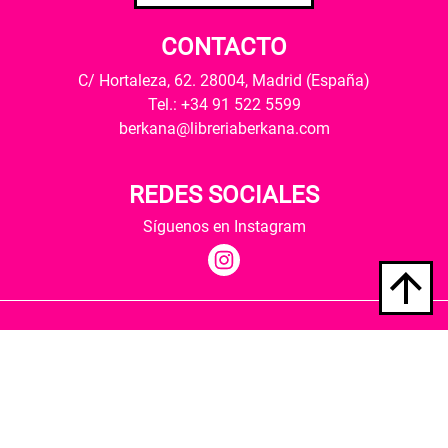
CONTACTO
C/ Hortaleza, 62. 28004, Madrid (España)
Tel.: +34 91 522 5599
berkana@libreriaberkana.com
REDES SOCIALES
Síguenos en Instagram
Quiénes somos
Condiciones de envío
Política de privacidad