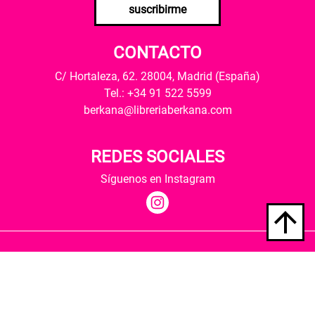
suscribirme
CONTACTO
C/ Hortaleza, 62. 28004, Madrid (España)
Tel.: +34 91 522 5599
berkana@libreriaberkana.com
REDES SOCIALES
Síguenos en Instagram
Quiénes somos
Condiciones de envío