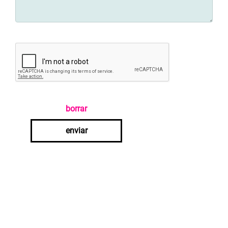
borrar
enviar