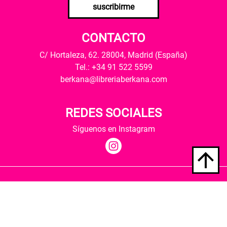
suscribirme
CONTACTO
C/ Hortaleza, 62. 28004, Madrid (España)
Tel.: +34 91 522 5599
berkana@libreriaberkana.com
REDES SOCIALES
Síguenos en Instagram
Quiénes somos
Condiciones de envío