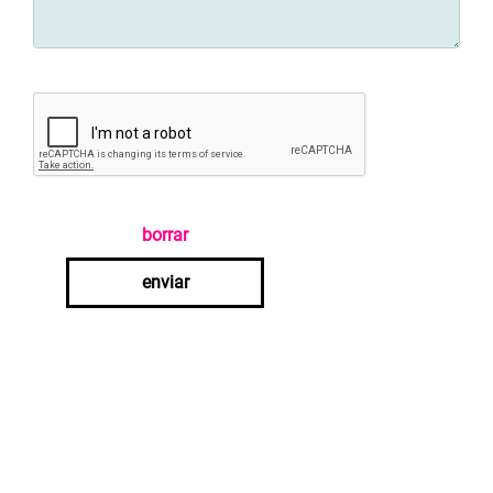
borrar
enviar