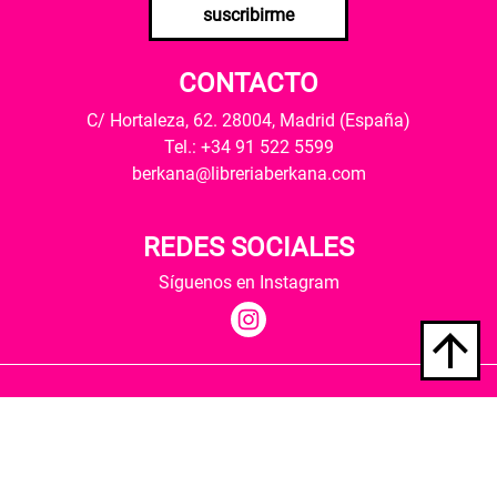
suscribirme
CONTACTO
C/ Hortaleza, 62. 28004, Madrid (España)
Tel.: +34 91 522 5599
berkana@libreriaberkana.com
REDES SOCIALES
Síguenos en Instagram
Quiénes somos
Condiciones de envío