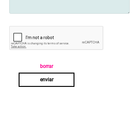
borrar
enviar