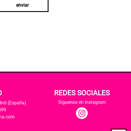
enviar
O
REDES SOCIALES
Síguenos en Instagram
drid (España)
599
ana.com