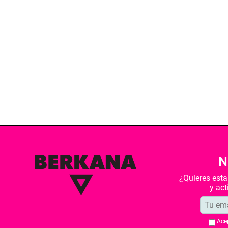
N
¿Quieres est
y ac
Ace