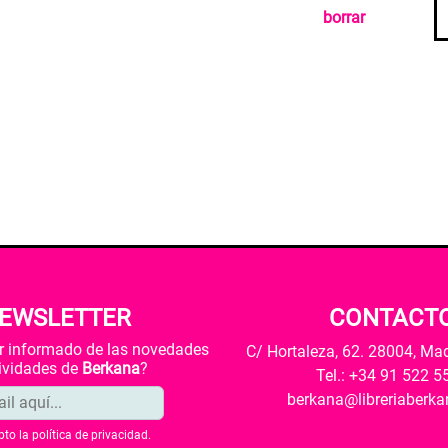
borrar
EWSLETTER
CONTACT
ar informado de las novedades
C/ Hortaleza, 62. 28004, Ma
tividades de
Berkana
?
Tel.: +34 91 522 5
berkana@libreriaberk
pto la
política de privacidad
.