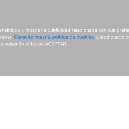
ÍCULAS
MERCHANDISING
NOTICIAS
EDITORIAL EGALES
analíticos y mostrarle publicidad relacionada con sus prefer
tados).
Consulte nuestra política de cookies.
Usted puede co
s pulsando el botón ACEPTAR.