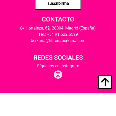
suscribirme
CONTACTO
C/ Hortaleza, 62. 28004, Madrid (España)
Tel.: +34 91 522 5599
berkana@libreriaberkana.com
REDES SOCIALES
Síguenos en Instagram
Quiénes somos
Condiciones de envío