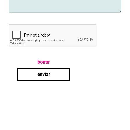
borrar
enviar