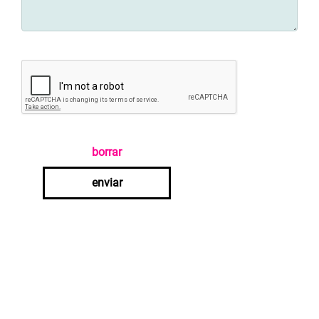
borrar
enviar