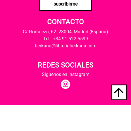
suscribirme
CONTACTO
C/ Hortaleza, 62. 28004, Madrid (España)
Tel.: +34 91 522 5599
berkana@libreriaberkana.com
REDES SOCIALES
Síguenos en Instagram
Quiénes somos
Condiciones de envío