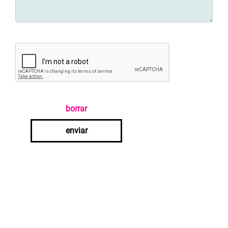
borrar
enviar