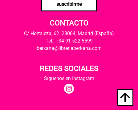
suscribirme
CONTACTO
C/ Hortaleza, 62. 28004, Madrid (España)
Tel.: +34 91 522 5599
berkana@libreriaberkana.com
REDES SOCIALES
Síguenos en Instagram
Quiénes somos
Condiciones de envío