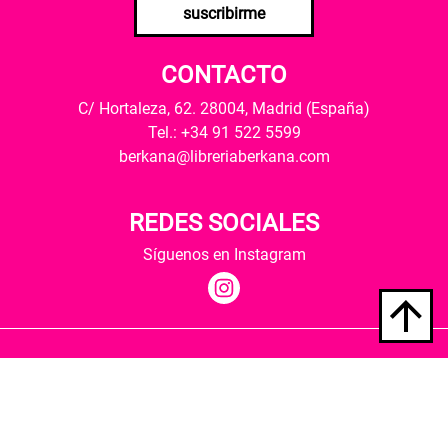
suscribirme
CONTACTO
C/ Hortaleza, 62. 28004, Madrid (España)
Tel.: +34 91 522 5599
berkana@libreriaberkana.com
REDES SOCIALES
Síguenos en Instagram
Quiénes somos
Condiciones de envío