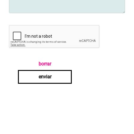
borrar
enviar