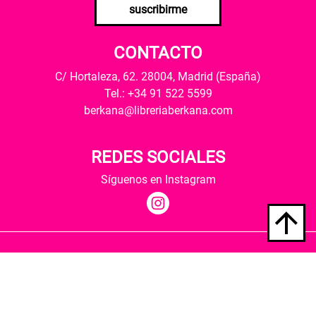
suscribirme
CONTACTO
C/ Hortaleza, 62. 28004, Madrid (España)
Tel.: +34 91 522 5599
berkana@libreriaberkana.com
REDES SOCIALES
Síguenos en Instagram
Quiénes somos
Condiciones de envío