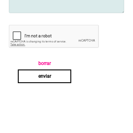
borrar
enviar