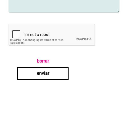
borrar
enviar