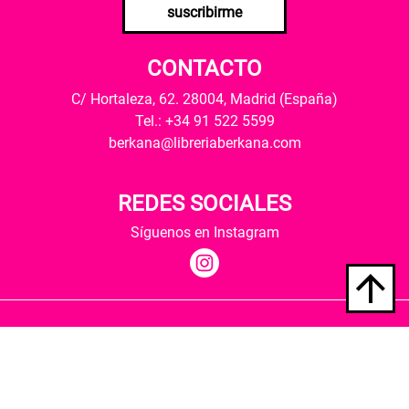
suscribirme
CONTACTO
C/ Hortaleza, 62. 28004, Madrid (España)
Tel.: +34 91 522 5599
berkana@libreriaberkana.com
REDES SOCIALES
Síguenos en Instagram
Quiénes somos
Condiciones de envío