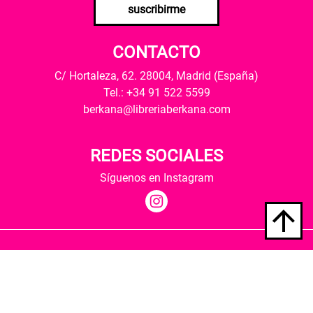
suscribirme
CONTACTO
C/ Hortaleza, 62. 28004, Madrid (España)
Tel.: +34 91 522 5599
berkana@libreriaberkana.com
REDES SOCIALES
Síguenos en Instagram
Quiénes somos
Condiciones de envío