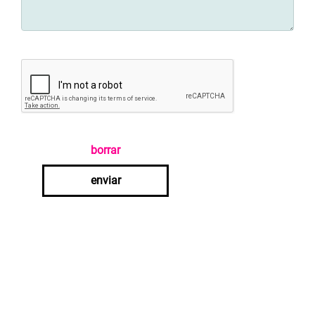
borrar
enviar