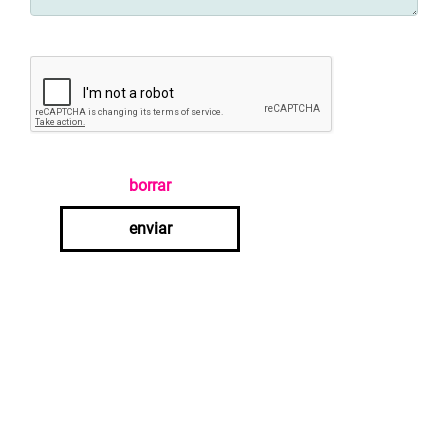
borrar
enviar