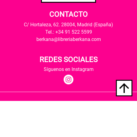
CONTACTO
C/ Hortaleza, 62. 28004, Madrid (España)
Tel.: +34 91 522 5599
berkana@libreriaberkana.com
REDES SOCIALES
Síguenos en Instagram
Quiénes somos
Condiciones de envío
Política de privacidad