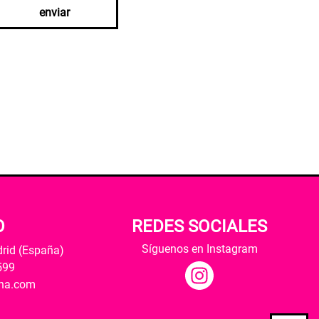
enviar
O
REDES SOCIALES
Síguenos en Instagram
drid (España)
599
ana.com