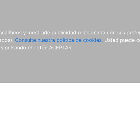
ÍCULAS
MERCHANDISING
NOTICIAS
EDITORIAL EGALES
analíticos y mostrarle publicidad relacionada con sus prefer
tados).
Consulte nuestra política de cookies.
Usted puede co
s pulsando el botón ACEPTAR.