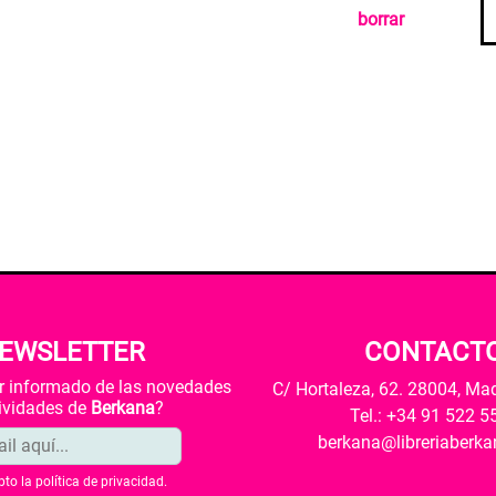
borrar
EWSLETTER
CONTACT
ar informado de las novedades
C/ Hortaleza, 62. 28004, Ma
tividades de
Berkana
?
Tel.: +34 91 522 5
berkana@libreriaberk
pto la
política de privacidad
.