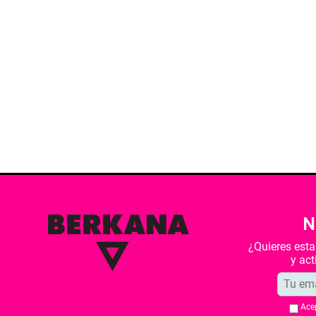
N
¿Quieres est
y ac
Ace