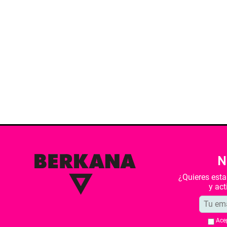
N
¿Quieres est
y ac
Ace