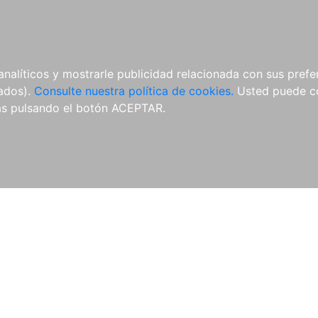
ÍCULAS
MERCHANDISING
NOTICIAS
EDITORIAL EGALES
analíticos y mostrarle publicidad relacionada con sus prefer
tados).
Consulte nuestra política de cookies.
Usted puede co
s pulsando el botón ACEPTAR.