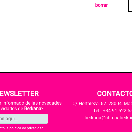
borrar
EWSLETTER
CONTACT
ar informado de las novedades
C/ Hortaleza, 62. 28004, Ma
tividades de
Berkana
?
Tel.: +34 91 522 5
berkana@libreriaberk
pto la
política de privacidad
.