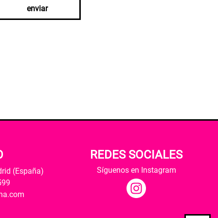
enviar
O
REDES SOCIALES
Síguenos en Instagram
drid (España)
599
ana.com