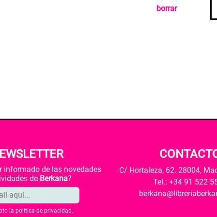
borrar
EWSLETTER
CONTACT
ar informado de las novedades
C/ Hortaleza, 62. 28004, Ma
tividades de
Berkana
?
Tel.: +34 91 522 5
berkana@libreriaberk
pto la
política de privacidad
.