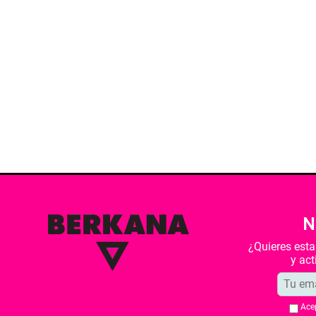
N
¿Quieres est
y ac
Ace