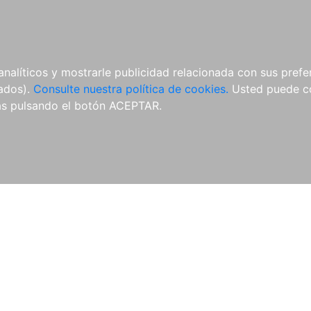
ÍCULAS
MERCHANDISING
NOTICIAS
EDITORIAL EGALES
analíticos y mostrarle publicidad relacionada con sus prefer
tados).
Consulte nuestra política de cookies.
Usted puede co
s pulsando el botón ACEPTAR.