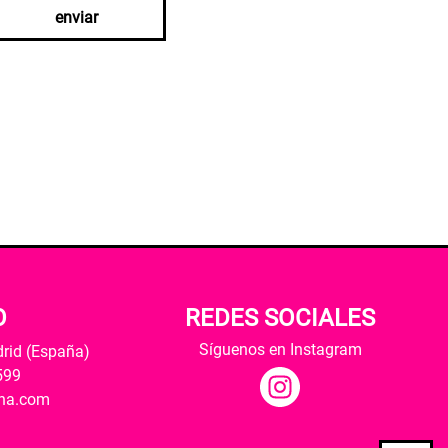
enviar
O
REDES SOCIALES
Síguenos en Instagram
drid (España)
599
ana.com