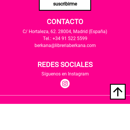
suscribirme
CONTACTO
C/ Hortaleza, 62. 28004, Madrid (España)
Tel.: +34 91 522 5599
berkana@libreriaberkana.com
REDES SOCIALES
Síguenos en Instagram
Quiénes somos
Condiciones de envío