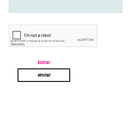
borrar
enviar