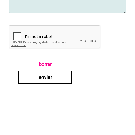
borrar
enviar