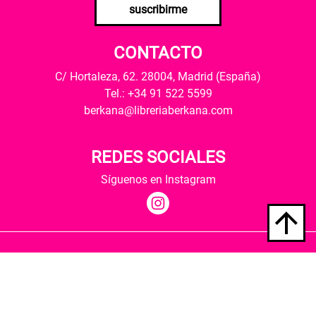
suscribirme
CONTACTO
C/ Hortaleza, 62. 28004, Madrid (España)
Tel.: +34 91 522 5599
berkana@libreriaberkana.com
REDES SOCIALES
Síguenos en Instagram
Quiénes somos
Condiciones de envío