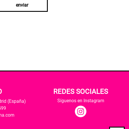
enviar
O
REDES SOCIALES
Síguenos en Instagram
drid (España)
599
ana.com