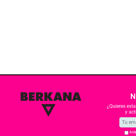
N
¿Quieres est
y ac
Ace