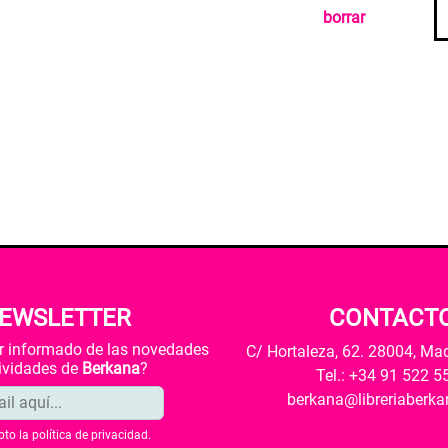
borrar
EWSLETTER
CONTACT
ar informado de las novedades
C/ Hortaleza, 62. 28004, Ma
tividades de
Berkana
?
Tel.: +34 91 522 5
berkana@libreriaberk
pto la
política de privacidad
.