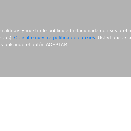
ÍCULAS
MERCHANDISING
NOTICIAS
EDITORIAL EGALES
analíticos y mostrarle publicidad relacionada con sus prefer
tados).
Consulte nuestra política de cookies.
Usted puede co
s pulsando el botón ACEPTAR.