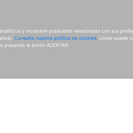
ÍCULAS
MERCHANDISING
NOTICIAS
EDITORIAL EGALES
analíticos y mostrarle publicidad relacionada con sus prefer
tados).
Consulte nuestra política de cookies.
Usted puede co
s pulsando el botón ACEPTAR.