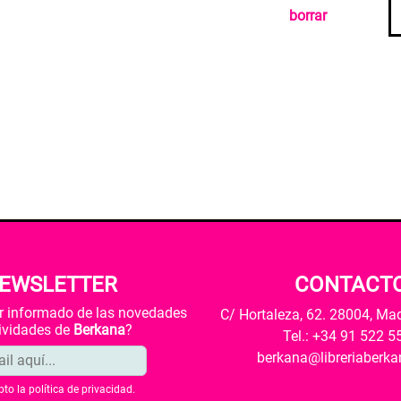
borrar
EWSLETTER
CONTACT
ar informado de las novedades
C/ Hortaleza, 62. 28004, Ma
tividades de
Berkana
?
Tel.: +34 91 522 5
berkana@libreriaberk
pto la
política de privacidad
.