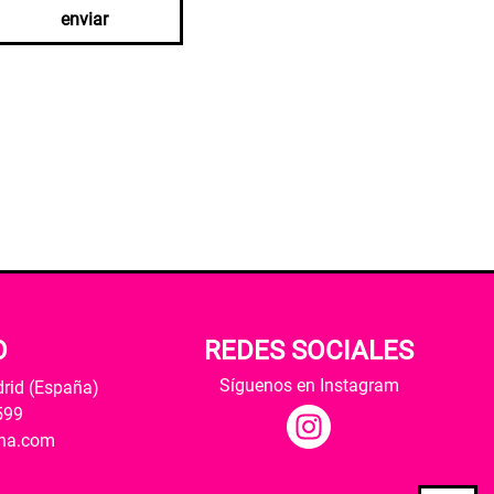
enviar
O
REDES SOCIALES
Síguenos en Instagram
drid (España)
599
ana.com