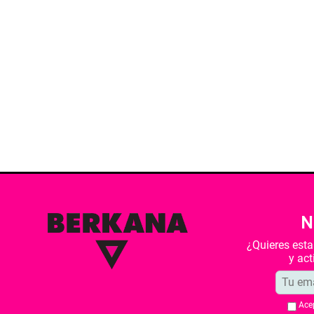
N
¿Quieres est
y ac
Ace