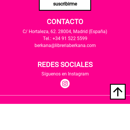
suscribirme
CONTACTO
C/ Hortaleza, 62. 28004, Madrid (España)
Tel.: +34 91 522 5599
berkana@libreriaberkana.com
REDES SOCIALES
Síguenos en Instagram
Quiénes somos
Condiciones de envío