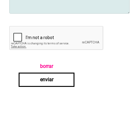
borrar
enviar