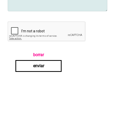
borrar
enviar