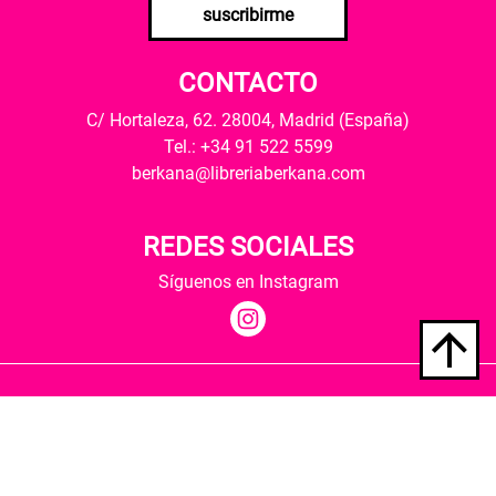
suscribirme
CONTACTO
C/ Hortaleza, 62. 28004, Madrid (España)
Tel.: +34 91 522 5599
berkana@libreriaberkana.com
REDES SOCIALES
Síguenos en Instagram
Quiénes somos
Condiciones de envío