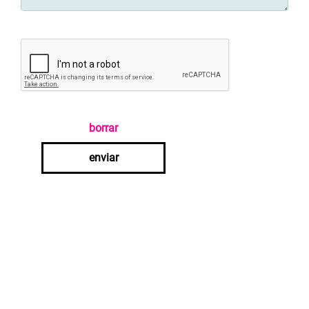
borrar
enviar