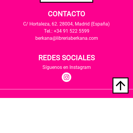
CONTACTO
C/ Hortaleza, 62. 28004, Madrid (España)
Tel.: +34 91 522 5599
berkana@libreriaberkana.com
REDES SOCIALES
Síguenos en Instagram
Quiénes somos
Condiciones de envío
Política de privacidad