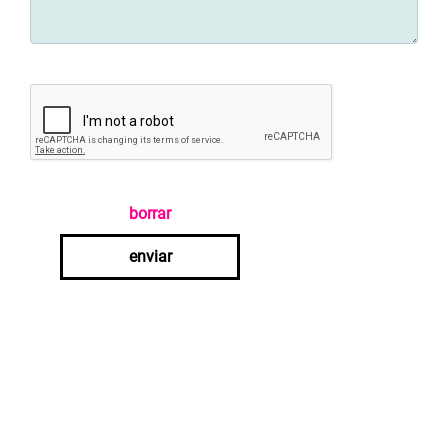
borrar
enviar