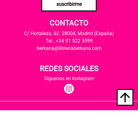
suscribirme
CONTACTO
C/ Hortaleza, 62. 28004, Madrid (España)
Tel.: +34 91 522 5599
berkana@libreriaberkana.com
REDES SOCIALES
Síguenos en Instagram
Quiénes somos
Condiciones de envío