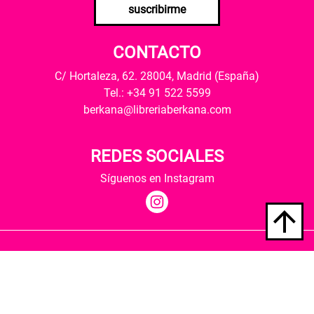
suscribirme
CONTACTO
C/ Hortaleza, 62. 28004, Madrid (España)
Tel.: +34 91 522 5599
berkana@libreriaberkana.com
REDES SOCIALES
Síguenos en Instagram
Quiénes somos
Condiciones de envío