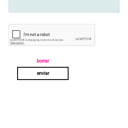
borrar
enviar