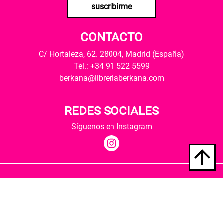
suscribirme
CONTACTO
C/ Hortaleza, 62. 28004, Madrid (España)
Tel.: +34 91 522 5599
berkana@libreriaberkana.com
REDES SOCIALES
Síguenos en Instagram
Quiénes somos
Condiciones de envío