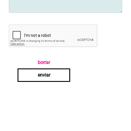
borrar
enviar